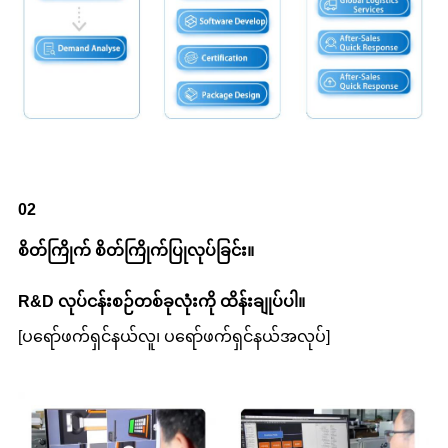
0
2
စိတ်ကြိုက် စိတ်ကြိုက်ပြုလုပ်ခြင်း။
R&D လုပ်ငန်းစဉ်တစ်ခုလုံးကို ထိန်းချုပ်ပါ။
[ပရော်ဖက်ရှင်နယ်လူ၊ ပရော်ဖက်ရှင်နယ်အလုပ်]