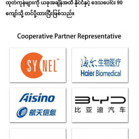
ထုတ်ကုန်များကို ယခုအချိန်အထိ နိုင်ငံနှင့် ဒေသပေါင်း 90
ကျော်သို့ တင်ပို့ထားပြီးဖြစ်သည်။