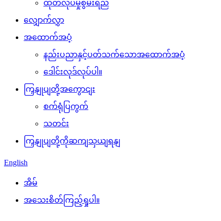
ထုတ်လုပ်မှုစွမ်းရည်
လျှောက်လွှာ
အထောက်အပံ့
နည်းပညာနှင့်ပတ်သက်သောအထောက်အပံ့
ဒေါင်းလုဒ်လုပ်ပါ။
ကြှနျုပျတို့အကွောငျး
စက်ရုံပြကွက်
သတင်း
ကြှနျုပျတို့ကိုဆကျသှယျရနျ
English
အိမ်
အသေးစိတ်ကြည့်ရှုပါ။