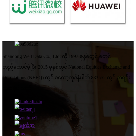
Shandong Well Data Co., Ltd. ကို 1997 ခုနှစ်တွင် စတင်
တည်ထောင်ခဲ့ပြီး 2015 ခုနှစ်တွင် National Equities Exchange and
Quo- tations (NEEQ) တွင် စတော့ကုဒ်နံပါတ် 833552 တွင် စာရင်း
သွင်းခဲ့ပါသည်။