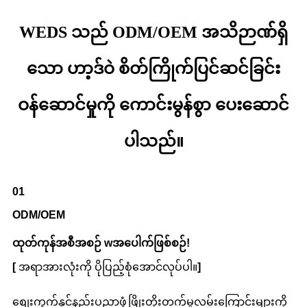
WEDS သည် ODM/OEM အသိဉာဏ်ရှိ
သော ဟာ့ဒ်ဝဲ စိတ်ကြိုက်ပြင်ဆင်ခြင်း
ဝန်ဆောင်မှုကို ကောင်းမွန်စွာ ပေးဆောင်
ပါသည်။
01
ODM/OEM
ထုတ်ကုန်အစီအစဉ် w
အပေါက်ဖြစ်စဉ်
!
[
အရာအားလုံးကို ပိုပြည့်စုံအောင်လုပ်ပါ။
]
စျေးကွက်နှင့်နည်းပညာဖွံ့ဖြိုးတိုးတက်မှုလမ်းကြောင်းများကို