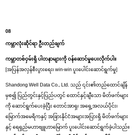
08
ကမ္ဘာလုံးဆိုင်ရာ ဦးတည်ချက်
ကမ္ဘာတစ်ဝှမ်းရှိ ပါတနာများကို ဝန်ဆောင်မှုပေးလိုက်ပါ။
[အပြန်အလှန်စီးပွားရေး၊ win-win ပူးပေါင်းဆောင်ရွက်မှု]
Shandong Well Data Co., Ltd. သည် ၎င်း၏တည်ထောင်ချိန်
မှစ၍ ပြည်တွင်းနှင့်ပြည်ပတွင် ထောင်နှင့်ချီသော မိတ်ဖက်များ
ကို ဆောင်ရွက်ပေးခဲ့ပြီး တောင်အာရှ၊ အရှေ့အလယ်ပိုင်း၊
မြောက်အမေရိကနှင့် အခြားနိုင်ငံအများအပြားရှိ မိတ်ဖက်များ
နှင့် ရေရှည်မဟာဗျူဟာမြောက် ပူးပေါင်းဆောင်ရွက်ခဲ့ပါသည်။