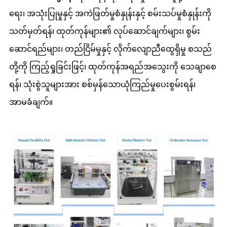
ရေး၊ အသုံးပြုမှုနှင့် အကဲဖြတ်မှုစံနှုန်းနှင့် စမ်းသပ်မှုစံနှုန်းကို
သတ်မှတ်ရန်၊ ထုတ်ကုန်များ၏ လုပ်ဆောင်ချက်များ၊ စွမ်း
ဆောင်ရည်များ၊ တည်ငြိမ်မှုနှင့် လိုက်လျောညီထွေရှိမှု စသည်
တို့ကို ကြည့်ရှုခြင်းဖြင့်၊ ထုတ်ကုန်အရည်အသွေးကို သေချာစေ
ရန်၊ သုံးစွဲသူများအား စစ်မှန်သောယုံကြည်မှုပေးစွမ်းရန်၊
အာမခံချက်။