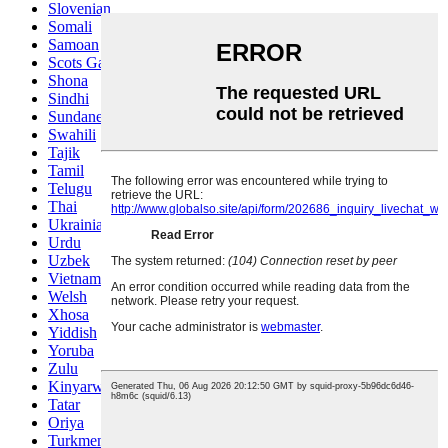
Slovenian
Somali
Samoan
Scots Gaelic
Shona
Sindhi
Sundanese
Swahili
Tajik
Tamil
Telugu
Thai
Ukrainian
Urdu
Uzbek
Vietnamese
Welsh
Xhosa
Yiddish
Yoruba
Zulu
Kinyarwanda
Tatar
Oriya
Turkmen