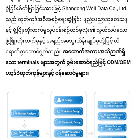
ခွဲခြမ်းစိတ်ဖြာခြင်းအားဖြင့် Shandong Well Data Co., Ltd.
သည် ထုတ်ကုန်အစီအစဉ်ရေးဆွဲခြင်း၊ နည်းပညာသုတေသန
နှင့် ဖွံ့ဖြိုးတိုးတက်မှုလုပ်ငန်းစဉ်တစ်ခုလုံး၏ လွတ်လပ်သော
ဖွံ့ဖြိုးတိုးတက်မှုနှင့် အရည်အသွေးထိန်းချုပ်မှုတို့ဖြင့် ထိ
ရောက်စွာဆောင်ရွက်သည်၊၊
အထောက်အထားအသိဉာဏ်ရှိ
သော terminals များအတွက် စွမ်းဆောင်ရည်မြင့် ODM/OEM
ဟာ့ဒ်ဝဲထုတ်ကုန်များနှင့် ဝန်ဆောင်မှုများ။