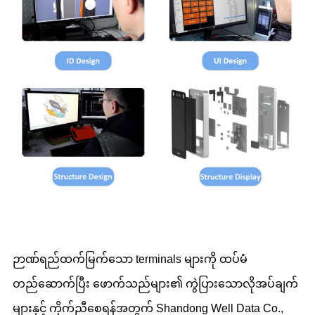
ဉာဏ်ရည်ထက်မြက်သော terminals များကို ထပ်မံ
တည်ဆောက်ပြီး ဖောက်သည်များ၏ ကွဲပြားသောလိုအပ်ချက်
များနှင့် ကိုက်ညီစေရန်အတွက် Shandong Well Data Co.,