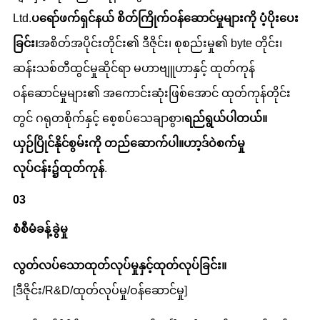
Ltd.
ပရော်ဖက်ရှင်နယ် စိတ်ကြိုက်ဝန်ဆောင်မှုများကို ပံ့ပိုးပေး
ခြင်း၊
အစိတ်အပိုင်းတိုင်း၏ ဒီဇိုင်း၊ စုစည်းမှု၏ byte တိုင်း၊
ဆန်းသစ်တီထွင်မှုဆိုင်ရာ မဟာဗျူဟာနှင့် ထုတ်ကုန်
ဝန်ဆောင်မှုများ၏ အကောင်းဆုံးဖြစ်အောင် ထုတ်ကုန်တိုင်း
တွင် ဂရုတစိုက်နှင့် စေ့စပ်သေချာစွာ၊
ရည်ရွယ်ပါတယ်။
ယှဉ်ပြိုင်နိုင်စွမ်းကို တည်ဆောက်ပါ။
ဟာ့ဒ်ဝဲ
စက်မှု
လုပ်ငန်း၌ထုတ်ကုန်
.
0
3
စံစီမံခန့်ခွဲမှု
လွတ်လပ်သောထုတ်လုပ်မှုနှင့်ထုတ်လုပ်ခြင်း။
[ဒီဇိုင်း/R&D/ထုတ်လုပ်မှု/ဝန်ဆောင်မှု]