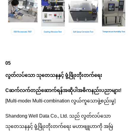
05
လွတ်လပ်သော သုတေသနနှင့် ဖွံ့ဖြိုးတိုးတက်ရေး
C
ဆက်လက်တည်ဆောက်ရန်
အဆိုပါ
အဓိကနည်းပညာများ
!
[Multi-mode၊ Multi-combination လွယ်ကူသောဖွဲ့စည်းမှု]
Shandong Well Data Co., Ltd. သည် လွတ်လပ်သော
သုတေသနနှင့် ဖွံ့ဖြိုးတိုးတက်ရေး မဟာဗျူဟာကို အမြဲ