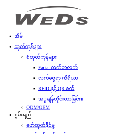
အိမ်
ထုတ်ကုန်များ
စံထုတ်ကုန်များ
Facial တက်ဘလက်
လက်ဗွေရာ ကိရိယာ
RFID နှင့် QR စက်
အပူချိန်တိုင်းတာခြင်း။
ODM/OEM
စွမ်းရည်
ဖော်ထုတ်နိုင်မှု