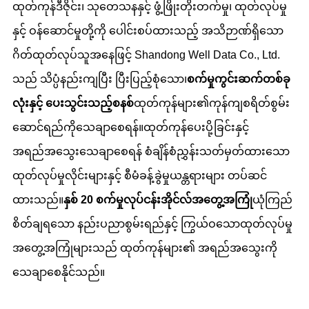
ထုတ်ကုန်ဒီဇိုင်း၊ သုတေသနနှင့် ဖွံ့ဖြိုးတိုးတက်မှု၊ ထုတ်လုပ်မှု
နှင့် ဝန်ဆောင်မှုတို့ကို ပေါင်းစပ်ထားသည့် အသိဉာဏ်ရှိသော
ဂိတ်ထုတ်လုပ်သူအနေဖြင့် Shandong Well Data Co., Ltd.
သည် သိပ္ပံနည်းကျပြီး ပြီးပြည့်စုံသော၊
စက်မှုကွင်းဆက်တစ်ခု
လုံးနှင့် ပေးသွင်းသည့်စနစ်
ထုတ်ကုန်များ၏ကုန်ကျစရိတ်စွမ်း
ဆောင်ရည်ကိုသေချာစေရန်။ထုတ်ကုန်ပေးပို့ခြင်းနှင့်
အရည်အသွေးသေချာစေရန် စံချိန်စံညွှန်းသတ်မှတ်ထားသော
ထုတ်လုပ်မှုလိုင်းများနှင့် စီမံခန့်ခွဲမှုယန္တရားများ တပ်ဆင်
ထားသည်။
နှစ် 20 စက်မှုလုပ်ငန်း
အိုင်လ်
အတွေ့အကြုံ
ယုံကြည်
စိတ်ချရသော နည်းပညာစွမ်းရည်နှင့် ကြွယ်ဝသောထုတ်လုပ်မှု
အတွေ့အကြုံများသည် ထုတ်ကုန်များ၏ အရည်အသွေးကို
သေချာစေနိုင်သည်။