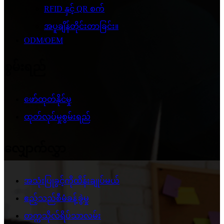
RFID နှင့် QR စက်
အပူချိန်တိုင်းတာခြင်း။
ODM/OEM
စွမ်းရည်
ဖော်ထုတ်နိုင်မှု
ထုတ်လုပ်မှုစွမ်းရည်
လျှောက်လွှာ
အသုံးပြုခွင့်ကိုထိန်းချုပ်မယ်
ဧည့်သည်စီမံခန့်ခွဲမှု
တက္ကသိုလ်ရိပ်သာလမ်း