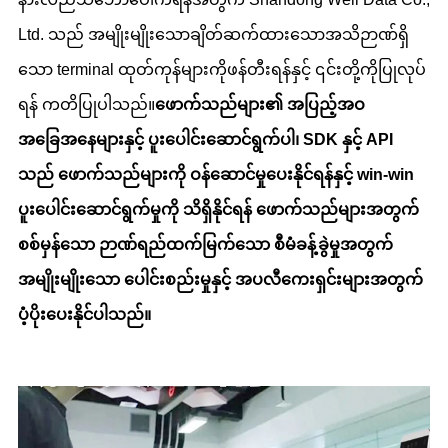
Ltd. သည် အမျိုးမျိုးသောချိတ်ဆက်ထားသောအသိဉာဏ်ရှိ
သော terminal ထုတ်ကုန်များကိုဖန်တီးရန်နှင့် ၎င်းတို့ကိုပြုလုပ်
ရန် ကတိပြုပါသည်။
ဖောက်သည်များ၏ အပြည့်အဝ
အခြေအနေများနှင့် ပူးပေါင်းဆောင်ရွက်ပါ၊ SDK နှင့် API
သည် ဖောက်သည်များကို ဝန်ဆောင်မှုပေးနိုင်ရန်နှင့် win-win
ပူးပေါင်းဆောင်ရွက်မှုကို သိရှိနိုင်ရန် ဖောက်သည်များအတွက်
စစ်မှန်သော ဉာဏ်ရည်ထက်မြက်သော စီမံခန့်ခွဲမှုအတွက်
အမျိုးမျိုးသော ပေါင်းစည်းမှုနှင့် အပလီကေးရှင်းများအတွက်
ပံ့ပိုးပေးနိုင်ပါသည်။