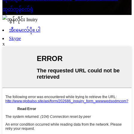
ထုတ်ကုန်စက်ရုံ
,
အီးမေးလ်ပို။ ပါ
Skype
x