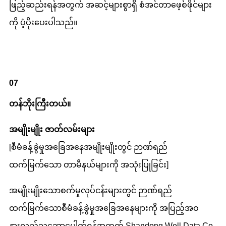
ဖြည့်ဆည်းရန်အတွက် အဆင့်များစွာရှိ စံအင်တာဖေ့စ်ဖိုင်များ
ကို ပံ့ပိုးပေးပါသည်။
07
တန်ဘိုးကြီးတယ်။
အမျိုးမျိုး
ဇာတ်လမ်းများ
[စီမံခန့်ခွဲမှုအခြေအနေအမျိုးမျိုးတွင် ဉာဏ်ရည်
ထက်မြက်သော တာမီနယ်များကို အသုံးပြုခြင်း]
အမျိုးမျိုးသောစက်မှုလုပ်ငန်းများတွင် ဉာဏ်ရည်
ထက်မြက်သောစီမံခန့်ခွဲမှုအခြေအနေများကို အပြည့်အဝ
နားလည်သဘောပေါက်ရန်အတွက် Shandong Well Data Co.,