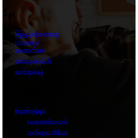
မီနူး
ကြှနျုပျတို့အကွောငျး
ODM/OEM
အထောက်အပံ့
ဒေါင်းလုဒ်လုပ်ပါ။
ဆက်သွယ်ရန်
ထုတ်ကုန်များ
စံထုတ်ကုန်များ
Facial တက်ဘလက်
လက်ဗွေရာ ကိရိယာ