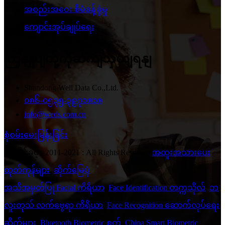
အစည်းအဝေး စီမံခန့်ခွဲမှု
ကျောင်းအုပ်ချုပ်ရေး
ကြှနျုပျတို့ကိုဆကျသှယျရနျ
Shandong Well Data Co.,Ltd.
၀၈၆-၀၅၃၅-၃၉၇၁၈၁၈
info@weds.com.cn
စုံစမ်းမေးမြန်းခြင်း
© မူပိုင်ခွင့် - 2011-2021 : All Rights Reserved.
အထူးအသားပေး
ထုတ်ကုန်များ
,
ဆိုက်မြေပုံ
အသိအမှတ်ပြု Facial ကိရိယာ
,
Face Identification တက္ကသိုလ်
,
ဘ
လူးတုသ် လက်ဗွေရာ ကိရိယာ
,
Face Recognition ဆောက်လုပ်ရေး
ဆိုက်များ
,
Bluetooth Biometric စက်
,
China Smart Biometric