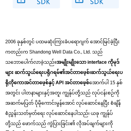
2006 ခုနှစ်တွင် ပထမဆုံးကြားခံပရောဂျက် အောင်မြင်ခဲ့ပြီး
ကတည်းက Shandong Well Data Co., Ltd. သည်
သဘောပေါက်လာခဲ့သည်။
အမျိုးမျိုးသော interface ကိုမုဒ်
များ
ဆက်သွယ်ရေးပရိုဂရမ်၏အင်တာဖေ့စ်၊
ဆက်သွယ်ရေးပ
ရိုတိုကော
အင်တာဖေ့စ်နှင့် API အင်တာဖေ့စ်
အောက်ပါ 15 နှစ်
အတွင်း ပါတနာများနှင့်အတူ၊ ကျွန်ုပ်တို့သည် လုပ်ငန်းစဉ်ကို
အဆက်မပြတ် ပိုမိုကောင်းမွန်အောင် လုပ်ဆောင်နေပြီး စံချိန်
စံညွှန်းသတ်မှတ်ရေး လုပ်ဆောင်နေပါသည်၊ ယခု ကျွန်ုပ်
တို့သည် ဖောက်သည် ကွဲပြားခြင်း၏ လိုအပ်ချက်များကို