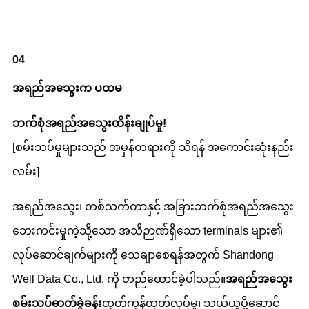
0
4
အရည်အသွေးက ပထမ
ဘက်စုံအရည်အသွေးထိန်းချုပ်မှု
!
[စမ်းသပ်မှုများသည် အမှန်တရားကို သိရန် အကောင်းဆုံးနည်း
လမ်း]
အရည်အသွေး၊ တစ်သက်တာနှင့် အခြားဘက်စုံအရည်အသွေး
ဘေးကင်းမှုကဲ့သို့သော အသိဉာဏ်ရှိသော terminals များ၏
လုပ်ဆောင်ချက်များကို သေချာစေရန်အတွက် Shandong
Well Data Co., Ltd. ကို တည်ထောင်ခဲ့ပါသည်။
အရည်အသွေး
စမ်းသပ်ဓာတ်ခွဲခန်း
ထုတ်ကုန်ထုတ်လုပ်မှု၊ သယ်ယူပို့ဆောင်