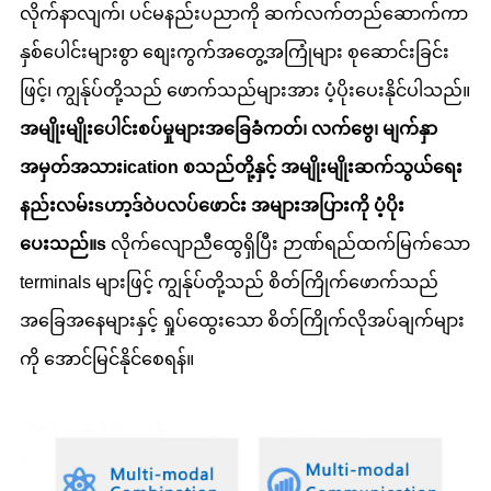
လိုက်နာလျက်၊ ပင်မနည်းပညာကို ဆက်လက်တည်ဆောက်ကာ
နှစ်ပေါင်းများစွာ စျေးကွက်အတွေ့အကြုံများ စုဆောင်းခြင်း
ဖြင့်၊ ကျွန်ုပ်တို့သည် ဖောက်သည်များအား ပံ့ပိုးပေးနိုင်ပါသည်။
အမျိုးမျိုး
ပေါင်းစပ်မှုများ
အခြေခံကတ်၊ လက်ဗွေ၊ မျက်နှာ
အမှတ်အသား
ication စသည်တို့နှင့်
အမျိုးမျိုး
ဆက်သွယ်ရေး
နည်းလမ်း
s
ဟာ့ဒ်ဝဲပလပ်ဖောင်း အများအပြားကို ပံ့ပိုး
ပေးသည်။
s
လိုက်လျောညီထွေရှိပြီး ဉာဏ်ရည်ထက်မြက်သော
terminals များဖြင့် ကျွန်ုပ်တို့သည် စိတ်ကြိုက်ဖောက်သည်
အခြေအနေများနှင့် ရှုပ်ထွေးသော စိတ်ကြိုက်လိုအပ်ချက်များ
ကို အောင်မြင်နိုင်စေရန်။