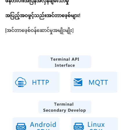
ဖန်တီးပါ။
အပြန်အလှန်
ချမ်းသာမှု
အပြည့်အဝ
ဖွင့်သည်။
အင်တာဖေ့စ်များ
!
[အင်တာဖေ့စ်ဝန်ဆောင်မှုအမျိုးမျိုး]