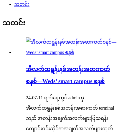
သတင်း
သတင်း
အီလက်ထရွန်းနစ်အတန်းအစားကတ်
စနစ်—Weds’ smart campus စနစ်
24-07-11 ရက်နေ့တွင် admin မှ
အီလက်ထရွန်းနစ်အတန်းအစားကတ် terminal
သည် အတန်းအချက်အလက်များပြသရန်၊
ကျောင်းဝင်းဆိုင်ရာအချက်အလက်များထုတ်