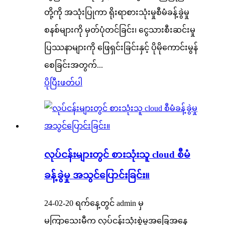
တို့ကို အသုံးပြုကာ ရိုးရာစားသုံးမှုစီမံခန့်ခွဲမှု
စနစ်များကို မှတ်ပုံတင်ခြင်း၊ ငွေသားစီးဆင်းမှု
ပြဿနာများကို ဖြေရှင်းခြင်းနှင့် ပိုမိုကောင်းမွန်
စေခြင်းအတွက်...
ပိုပြီးဖတ်ပါ
လုပ်ငန်းများတွင် စားသုံးသူ cloud စီမံ
ခန့်ခွဲမှု အသွင်ပြောင်းခြင်း။
24-02-20 ရက်နေ့တွင် admin မှ
မကြာသေးမီက လုပ်ငန်းသုံးစွဲမှုအခြေအနေ