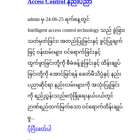
Access Control နည်းပညာ
admin မှ 24-06-25 ရက်နေ့တွင်
Intelligent access control technology သည် ခွဲခြား
သတ်မှတ်ခြင်း၊ အတည်ပြုခြင်းနှင့် ခွင့်ပြုချက်
ဖြင့် ဝန်ထမ်းများ ဝင်ရောက်ခြင်းနှင့်
ထွက်ခွာခြင်းတို့ကို စီမံခန့်ခွဲခြင်းနှင့် ထိန်းချုပ်
ခြင်းတို့ကို အောင်မြင်ရန် ခေတ်မီသိပ္ပံနှင့် နည်း
ပညာဆိုင်ရာ နည်းလမ်းများကို အသုံးပြုခြင်း
ကို ရည်ညွှန်းသည်။လုံခြုံရေးနယ်ပယ်တွင်
ဉာဏ်ရည်ထက်မြက်သော ဝင်ရောက်ထိန်းချုပ်
မှု...
ပိုပြီးဖတ်ပါ