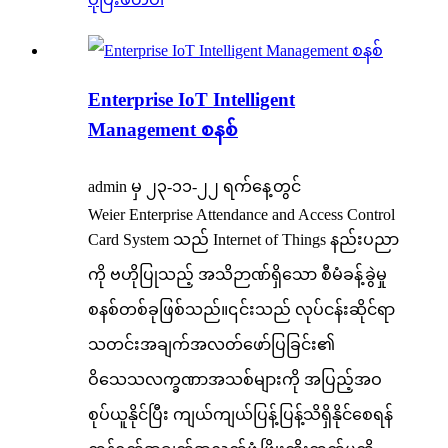
Enterprise IoT Intelligent
Management စနစ်
admin မှ ၂၃-၁၁-၂၂ ရက်နေ့တွင်
Weier Enterprise Attendance and Access Control
Card System သည် Internet of Things နည်းပညာ
ကို ဗဟိုပြုသည့် အသိဉာဏ်ရှိသော စီမံခန့်ခွဲမှု
စနစ်တစ်ခုဖြစ်သည်။၎င်းသည် လုပ်ငန်းဆိုင်ရာ
သတင်းအချက်အလတ်ဖော်ပြခြင်း၏
ဝိသေသလက္ခဏာအသစ်များကို အပြည့်အဝ
စုပ်ယူနိုင်ပြီး ကျယ်ကျယ်ပြန့်ပြန့်သိရှိနိုင်စေရန်