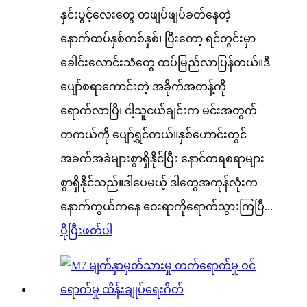
နှင်းပွင့်လေးတွေ တဖျပ်ဖျပ်ခတ်နေတဲ့
နောက်ထပ်နှစ်တစ်နှစ်၊ ပြီးတော့ ရင်တွင်းမှာ
ခေါင်းလောင်းသံတွေ ထပ်မြည်လာပြန်တယ်။ဒီ
ပျော်စရာကောင်းတဲ့ အခိုက်အတန့်ကို
ရောက်လာပြီ၊ ငါ့သူငယ်ချင်းက မင်းအတွက်
တကယ်ကို ပျော်ရွှင်တယ်။နှစ်ဟောင်းတွင်
အခက်အခဲများစွာရှိနိုင်ပြီး နောင်တရစရာများ
စွာရှိနိုင်သည်။ဒါ​ပေမယ့်​ ဒါ​တွေအကုန်​လုံးက ​
နောက်​ကွယ်​က​နေ ​ဝေးရာကို​ရောက်​သွားကြပြီ...
ပိုပြီးဖတ်ပါ