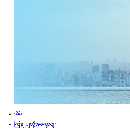
အိမ်
ကြှနျုပျတို့အကွောငျး