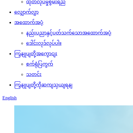
ထုတ်လုပ်မှုစွမ်းရည်
လျှောက်လွှာ
အထောက်အပံ့
နည်းပညာနှင့်ပတ်သက်သောအထောက်အပံ့
ဒေါင်းလုဒ်လုပ်ပါ။
ကြှနျုပျတို့အကွောငျး
စက်ရုံပြကွက်
သတင်း
ကြှနျုပျတို့ကိုဆကျသှယျရနျ
English