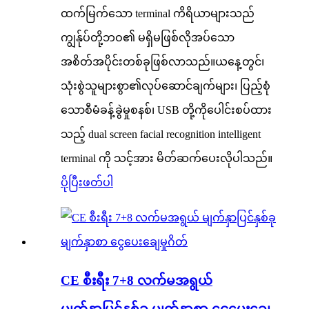
ထက်မြက်သော terminal ကိရိယာများသည်
ကျွန်ုပ်တို့ဘဝ၏ မရှိမဖြစ်လိုအပ်သော
အစိတ်အပိုင်းတစ်ခုဖြစ်လာသည်။ယနေ့တွင်၊
သုံးစွဲသူများစွာ၏လုပ်ဆောင်ချက်များ၊ ပြည့်စုံ
သောစီမံခန့်ခွဲမှုစနစ်၊ USB တို့ကိုပေါင်းစပ်ထား
သည့် dual screen facial recognition intelligent
terminal ကို သင့်အား မိတ်ဆက်ပေးလိုပါသည်။
ပိုပြီးဖတ်ပါ
CE စီးရီး 7+8 လက်မအရွယ်
မျက်နှာပြင်နှစ်ခု မျက်နှာစာ ငွေပေးချေ