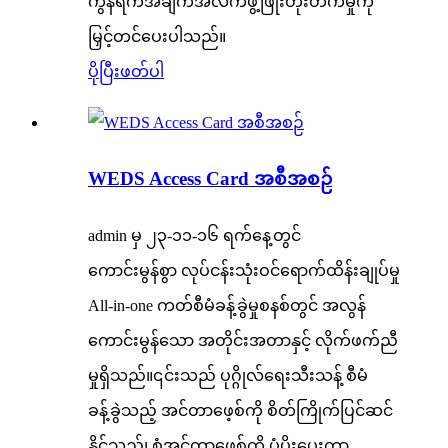
ကွန်ရက်အချက်အလက်ဖွံ့ဖြိုးတိုးတက်မှုကို
မြှင့်တင်ပေးပါသည်။
ပိုပြီးဖတ်ပါ
WEDS Access Card အစီအစဉ်
admin မှ ၂၃-၁၁-၁၆ ရက်နေ့တွင်
ကောင်းမွန်စွာ လုပ်ငန်းသုံးဝင်ရောက်ထိန်းချုပ်မှု
All-in-one ကတ်စီမံခန့်ခွဲမှုစနစ်တွင် အလွန်
ကောင်းမွန်သော အတိုင်းအတာနှင့် လိုက်ဖက်ညီ
မှုရှိသည်။၎င်းသည် ပုဂ္ဂိုလ်ရေးသီးသန့် စီမံ
ခန့်ခွဲသည့် အင်တာဖေ့စ်ကို စိတ်ကြိုက်ပြင်ဆင်
နိုင်သည်၊ စံအင်တာဖေ့စ်ကို ပံ့ပိုးပေးကာ