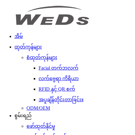
အိမ်
ထုတ်ကုန်များ
စံထုတ်ကုန်များ
Facial တက်ဘလက်
လက်ဗွေရာ ကိရိယာ
RFID နှင့် QR စက်
အပူချိန်တိုင်းတာခြင်း။
ODM/OEM
စွမ်းရည်
ဖော်ထုတ်နိုင်မှု