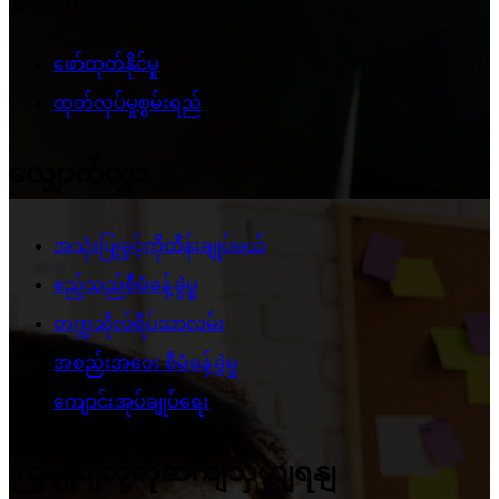
ဖော်ထုတ်နိုင်မှု
ထုတ်လုပ်မှုစွမ်းရည်
လျှောက်လွှာ
အသုံးပြုခွင့်ကိုထိန်းချုပ်မယ်
ဧည့်သည်စီမံခန့်ခွဲမှု
တက္ကသိုလ်ရိပ်သာလမ်း
အစည်းအဝေး စီမံခန့်ခွဲမှု
ကျောင်းအုပ်ချုပ်ရေး
ကြှနျုပျတို့ကိုဆကျသှယျရနျ