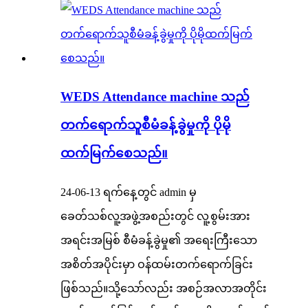
WEDS Attendance machine သည်
တက်ရောက်သူစီမံခန့်ခွဲမှုကို ပိုမို
ထက်မြက်စေသည်။
24-06-13 ရက်နေ့တွင် admin မှ
ခေတ်သစ်လူ့အဖွဲ့အစည်းတွင် လူ့စွမ်းအား
အရင်းအမြစ် စီမံခန့်ခွဲမှု၏ အရေးကြီးသော
အစိတ်အပိုင်းမှာ ဝန်ထမ်းတက်ရောက်ခြင်း
ဖြစ်သည်။သို့သော်လည်း အစဉ်အလာအတိုင်း