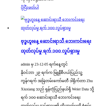
ပိုပြီးဖတ်ပါ
ဗုဒ္ဓဟူးနေ့ ဆောင်းရာသီ ဘေးကင်းရေး
ထုတ်လုပ်မှု ရက် ၁၀၀ လှုပ်ရှားမှု
admin မှ 23-12-05 ရက်နေ့တွင်
နိုဝင်ဘာ ၂၉ ရက်က မြူနီစီပယ်ပြည်သူ့
ကွန်ဂရက် အမြဲတမ်းကော်မတီ ဒါရိုက်တာ Zhu
Xiuxiang သည် ရှန်တုံပြည်နယ်ရှိ Weier Data သို့
ရက် ၁၀၀ ဆောင်းရာသီ ဘေးကင်းရေး
ထုတ်လုပ်မှု လှုပ်ရှားမှု၏ တိုးတက်မှုကို စုံစမ်း