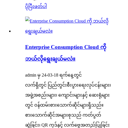
ပိုပြီးဖတ်ပါ
Enterprise Consumption Cloud ကို
ဘယ်လိုရွေးချယ်မလဲ။
admin မှ 24-03-18 ရက်နေ့တွင်
လက်ရှိတွင် ပြည်တွင်းစီးပွားရေးလုပ်ငန်းများ၊
အဖွဲ့အစည်းများ၊ ကျောင်းများနှင့် ဆေးရုံများ
တွင် ဝန်ထမ်းစားသောက်ဆိုင်များရှိသည်။
စားသောက်ဆိုင်အများစုသည် ကတ်ပွတ်
ဆွဲခြင်း၊ QR ကုဒ်နှင့် လက်ဗွေအတည်ပြုခြင်း