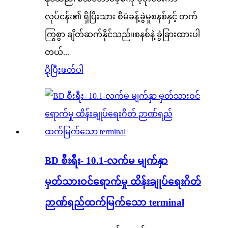
လုပ်ငန်း၏ ရှိပြီးသား စီမံခန့်ခွဲမှုစနစ်နှင့် တက်
ကြွစွာ ချိတ်ဆက်နိုင်သည်။စနစ်နဲ့ ခွဲခြားထားပါ
တယ်...
ပိုပြီးဖတ်ပါ
BD စီးရီး- 10.1-လက်မ မျက်နှာ
မှတ်သားဝင်ရောက်မှု ထိန်းချုပ်ရေးဂိတ်
ဉာဏ်ရည်ထက်မြက်သော terminal