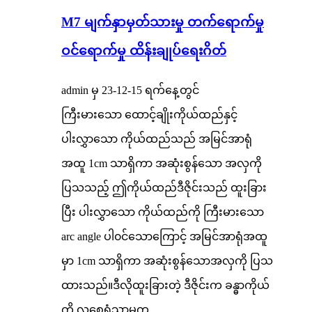
M7 မျက်နှာမှတ်သားမှု တက်ရောက်မှု
ဝင်ရောက်မှု ထိန်းချုပ်ရေးဂိတ်
admin မှ 23-12-15 ရက်နေ့တွင်
ကြီးမားသော ထောင့်ချိုးကိုယ်ထည်နှင့်
ပါးလွှာသော ကိုယ်ထည်သည် အမြင်အာရုံ
အထူ 1cm သာရှိကာ အဆုံးစွန်သော အလှကို
ပြသသည့် ဤကိုယ်ထည်ဒီဇိုင်းသည် ထူးခြား
ပြီး ပါးလွှာသော ကိုယ်ထည်ကို ကြီးမားသော
arc angle ပါ၀င်သောကြောင့် အမြင်အာရုံအထူ
မှာ 1cm သာရှိကာ အဆုံးစွန်သောအလှကို ပြသ
ထားသည်။ဒီလိုထူးခြားတဲ့ ဒီဇိုင်းက ခန္ဓာကိုယ်
ကို လှစေရုံသာမက...