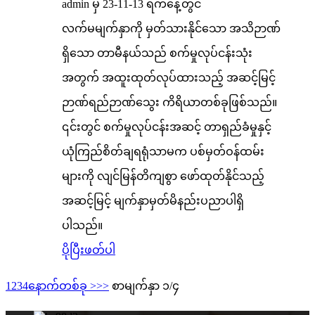
admin မှ 23-11-13 ရက်နေ့တွင်
လက်မမျက်နှာကို မှတ်သားနိုင်သော အသိဉာဏ်
ရှိသော တာမီနယ်သည် စက်မှုလုပ်ငန်းသုံး
အတွက် အထူးထုတ်လုပ်ထားသည့် အဆင့်မြင့်
ဉာဏ်ရည်ဉာဏ်သွေး ကိရိယာတစ်ခုဖြစ်သည်။
၎င်းတွင် စက်မှုလုပ်ငန်းအဆင့် တာရှည်ခံမှုနှင့်
ယုံကြည်စိတ်ချရရုံသာမက ပစ်မှတ်ဝန်ထမ်း
များကို လျင်မြန်တိကျစွာ ဖော်ထုတ်နိုင်သည့်
အဆင့်မြင့် မျက်နှာမှတ်မိနည်းပညာပါရှိ
ပါသည်။
ပိုပြီးဖတ်ပါ
1
2
3
4
နောက်တစ်ခု >
>>
စာမျက်နှာ ၁/၄