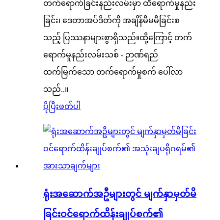
တက်ရောက်ခြင်းနည်းလမ်းမှာ ထိရောက်မှုနည်း
ခြင်း၊ ဒေတာအပ်ဒိတ်ကို အချိန်မီမမီခြင်းစ
သည့် ပြဿနာများစွာရှိသည်။ထို့ကြောင့် တက်
ရောက်မှုနည်းလမ်းသစ် - ဉာဏ်ရည်
ထက်မြက်သော တက်ရောက်မှုစက် ပေါ်လာ
သည်..။
ပိုပြီးဖတ်ပါ
ရုံးအဆောက်အဦများတွင် မျက်နှာမှတ်မိ
ခြင်းဝင်ရောက်ထိန်းချုပ်စက်၏