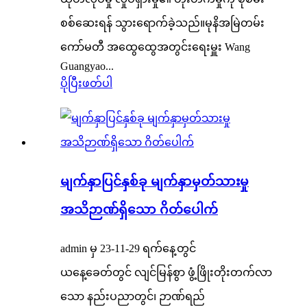
စစ်ဆေးရန် သွားရောက်ခဲ့သည်။မုနိအမြဲတမ်း
ကော်မတီ အထွေထွေအတွင်းရေးမှူး Wang
Guangyao...
ပိုပြီးဖတ်ပါ
မျက်နှာပြင်နှစ်ခု မျက်နှာမှတ်သားမှု
အသိဉာဏ်ရှိသော ဂိတ်ပေါက်
admin မှ 23-11-29 ရက်နေ့တွင်
ယနေ့ခေတ်တွင် လျင်မြန်စွာ ဖွံ့ဖြိုးတိုးတက်လာ
သော နည်းပညာတွင်၊ ဉာဏ်ရည်