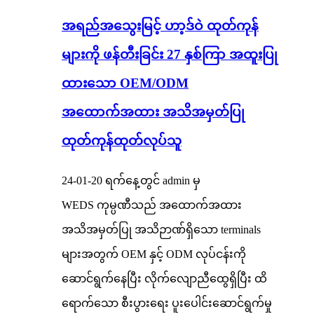
အရည်အသွေးမြင့် ဟာ့ဒ်ဝဲ ထုတ်ကုန်
များကို ဖန်တီးခြင်း 27 နှစ်ကြာ အထူးပြု
ထားသော OEM/ODM
အထောက်အထား အသိအမှတ်ပြု
ထုတ်ကုန်ထုတ်လုပ်သူ
24-01-20 ရက်နေ့တွင် admin မှ
WEDS ကုမ္ပဏီသည် အထောက်အထား
အသိအမှတ်ပြု အသိဉာဏ်ရှိသော terminals
များအတွက် OEM နှင့် ODM လုပ်ငန်းကို
ဆောင်ရွက်နေပြီး လိုက်လျောညီထွေရှိပြီး ထိ
ရောက်သော စီးပွားရေး ပူးပေါင်းဆောင်ရွက်မှု