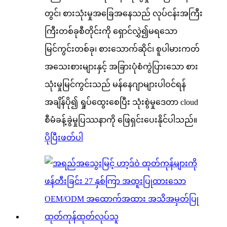
တွင်၊ စားသုံးမှုအခြေအနေသည် လုပ်ငန်းအကြီး
ကြီးတစ်ခုစီတိုင်းကို ရှောင်လွှဲ၍မရသော
မြင်ကွင်းတစ်ခု၊ စားသောက်ဆိုင်၊ စူပါမားကတ်
အသေးစားများနှင့် အခြားပုံစံကွဲပြားသော စား
သုံးမှုမြင်ကွင်းသည် မန်နေဂျာများပါဝင်ရန်
အချိန်ပို၍ ရှုပ်ထွေးစေပြီး သုံးစွဲမှုဒေတာ cloud
စီမံခန့်ခွဲမှုပြဿနာကို ဖြေရှင်းပေးနိုင်ပါသည်။
ပိုပြီးဖတ်ပါ