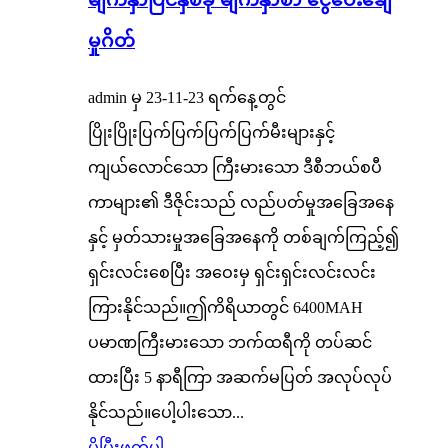
မှုဂိတ်
admin မှ 23-11-23 ရက်နေ့တွင်
ပြိုးပြိုးပြက်ပြက်ပြက်ပြက်မီးများနှင့်
ကျယ်လောင်သော ကြီးမားသော ဒီစီဘယ်စပီ
ကာများ၏ ဒီဇိုင်းသည် လည်ပတ်မှုအခြေအနေ
နှင့် မှတ်သားမှုအခြေအနေကို တစ်ချက်ကြည့်၍
ရှင်းလင်းစေပြီး အဝေးမှ ရှင်းရှင်းလင်းလင်း
ကြားနိုင်သည်။ဤကိရိယာတွင် 6400MAH
ပမာဏကြီးမားသော ဘက်ထရီကို တပ်ဆင်
ထားပြီး 5 နာရီကြာ အဆက်မပြတ် အလုပ်လုပ်
နိုင်သည်။ပေါ့ပါးသော...
ပိုပြီးဖတ်ပါ