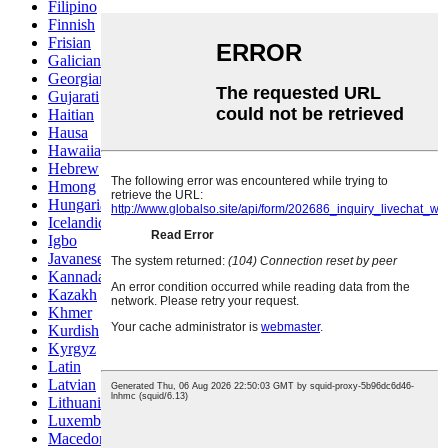
Filipino
Finnish
Frisian
Galician
Georgian
Gujarati
Haitian
Hausa
Hawaiian
Hebrew
Hmong
Hungarian
Icelandic
Igbo
Javanese
Kannada
Kazakh
Khmer
Kurdish
Kyrgyz
Latin
Latvian
Lithuanian
Luxembou..
Macedonian