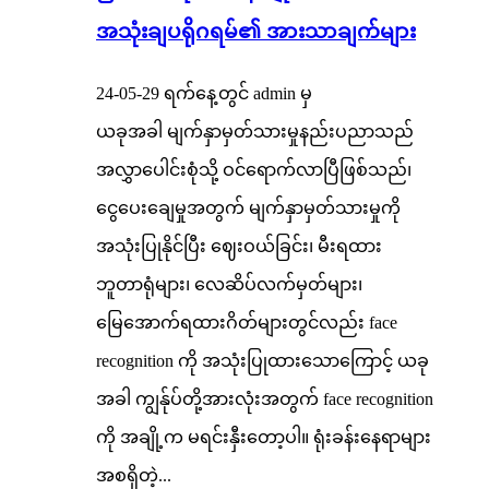
အသုံးချပရိုဂရမ်၏ အားသာချက်များ
24-05-29 ရက်နေ့တွင် admin မှ
ယခုအခါ မျက်နှာမှတ်သားမှုနည်းပညာသည်
အလွှာပေါင်းစုံသို့ ဝင်ရောက်လာပြီဖြစ်သည်၊
ငွေပေးချေမှုအတွက် မျက်နှာမှတ်သားမှုကို
အသုံးပြုနိုင်ပြီး ဈေးဝယ်ခြင်း၊ မီးရထား
ဘူတာရုံများ၊ လေဆိပ်လက်မှတ်များ၊
မြေအောက်ရထားဂိတ်များတွင်လည်း face
recognition ကို အသုံးပြုထားသောကြောင့် ယခု
အခါ ကျွန်ုပ်တို့အားလုံးအတွက် face recognition
ကို အချို့က မရင်းနှီးတော့ပါ။ ရုံးခန်းနေရာများ
အစရှိတဲ့...