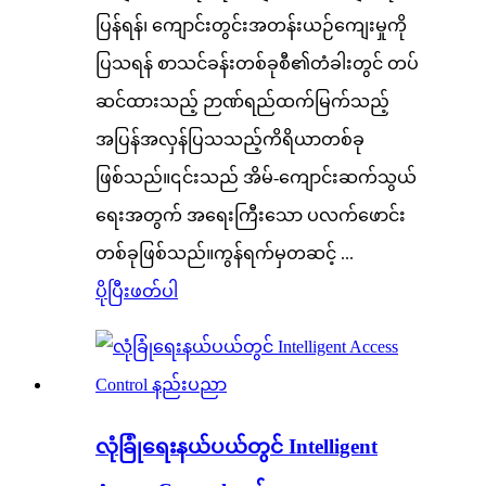
ပြန်ရန်၊ ကျောင်းတွင်းအတန်းယဉ်ကျေးမှုကို
ပြသရန် စာသင်ခန်းတစ်ခုစီ၏တံခါးတွင် တပ်
ဆင်ထားသည့် ဉာဏ်ရည်ထက်မြက်သည့်
အပြန်အလှန်ပြသသည့်ကိရိယာတစ်ခု
ဖြစ်သည်။၎င်းသည် အိမ်-ကျောင်းဆက်သွယ်
ရေးအတွက် အရေးကြီးသော ပလက်ဖောင်း
တစ်ခုဖြစ်သည်။ကွန်ရက်မှတဆင့် ...
ပိုပြီးဖတ်ပါ
လုံခြုံရေးနယ်ပယ်တွင် Intelligent