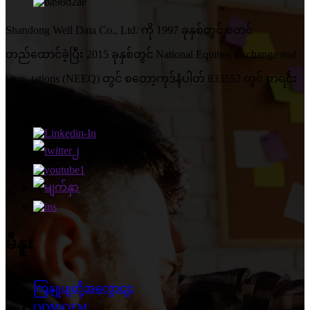
Shandong Well Data Co., Ltd. ကို 1997 ခုနှစ်တွင် စတင်
တည်ထောင်ခဲ့ပြီး 2015 ခုနှစ်တွင် National Equities Exchange and
Quo- tations (NEEQ) တွင် စတော့ကုဒ်နံပါတ် 833552 တွင် စာရင်း
သွင်းခဲ့ပါသည်။
မီနူး
ကြှနျုပျတို့အကွောငျး
ODM/OEM