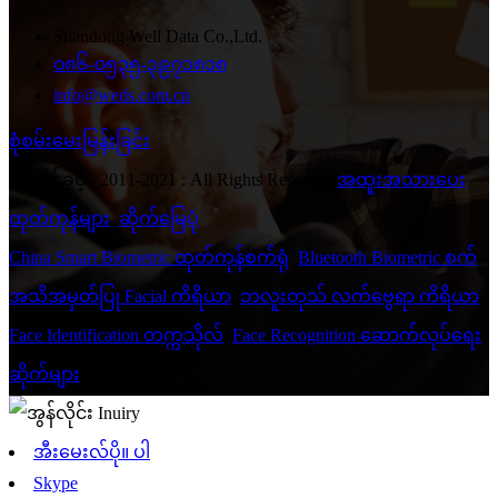
Shandong Well Data Co.,Ltd.
၀၈၆-၀၅၃၅-၃၉၇၁၈၁၈
info@weds.com.cn
စုံစမ်းမေးမြန်းခြင်း
© မူပိုင်ခွင့် - 2011-2021 : All Rights Reserved.
အထူးအသားပေး
ထုတ်ကုန်များ
,
ဆိုက်မြေပုံ
China Smart Biometric ထုတ်ကုန်စက်ရုံ
,
Bluetooth Biometric စက်
,
အသိအမှတ်ပြု Facial ကိရိယာ
,
ဘလူးတုသ် လက်ဗွေရာ ကိရိယာ
,
Face Identification တက္ကသိုလ်
,
Face Recognition ဆောက်လုပ်ရေး
ဆိုက်များ
,
အီးမေးလ်ပို။ ပါ
Skype