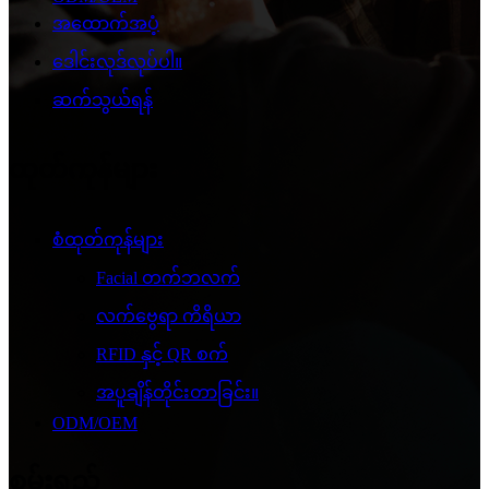
အထောက်အပံ့
ဒေါင်းလုဒ်လုပ်ပါ။
ဆက်သွယ်ရန်
ထုတ်ကုန်များ
စံထုတ်ကုန်များ
Facial တက်ဘလက်
လက်ဗွေရာ ကိရိယာ
RFID နှင့် QR စက်
အပူချိန်တိုင်းတာခြင်း။
ODM/OEM
စွမ်းရည်