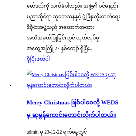
မော်ဒယ်ကို လက်ခံပါသည်။ အဖွဲ့၏ ပင်မနည်း
ပညာဆိုင်ရာ သုတေသနနှင့် ဖွံ့ဖြိုးတိုးတက်ရေး
ဒီဇိုင်းအဖွဲ့သည် အထောက်အထား
အသိအမှတ်ပြုခြင်းတွင် ထုတ်လုပ်မှု
အတွေ့အကြုံ 27 နှစ်ကျော် ရှိပြီး...
ပိုပြီးဖတ်ပါ
Merry Christmas ဖြစ်ပါစေလို့ WEDS
မှ ဆုမွန်ကောင်းတောင်းလိုက်ပါတယ်။
admin မှ 23-12-22 ရက်နေ့တွင်