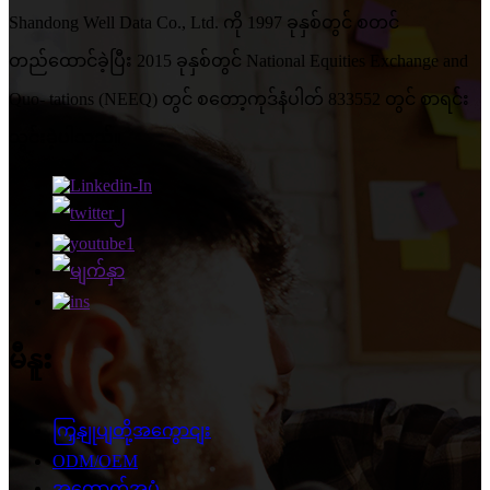
Shandong Well Data Co., Ltd. ကို 1997 ခုနှစ်တွင် စတင်
တည်ထောင်ခဲ့ပြီး 2015 ခုနှစ်တွင် National Equities Exchange and
Quo- tations (NEEQ) တွင် စတော့ကုဒ်နံပါတ် 833552 တွင် စာရင်း
သွင်းခဲ့ပါသည်။
မီနူး
ကြှနျုပျတို့အကွောငျး
ODM/OEM
အထောက်အပံ့