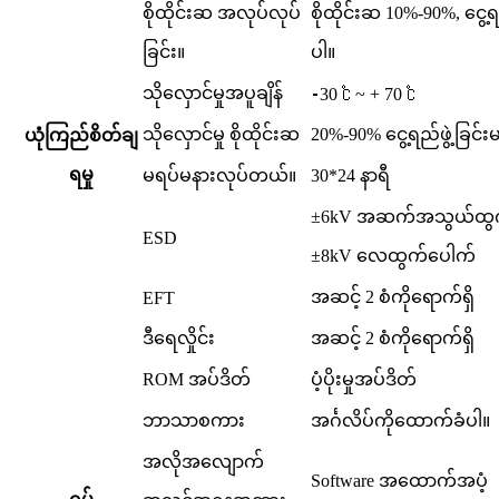
စိုထိုင်းဆ အလုပ်လုပ်
စိုထိုင်းဆ 10%-90%, ငွေ့ရည
ခြင်း။
ပါ။
သိုလှောင်မှုအပူချိန်
⁃30 ℃ ~ + 70 ℃
သိုလှောင်မှု စိုထိုင်းဆ
20%-90% ငွေ့ရည်ဖွဲ့ခြင်းမ
ယုံကြည်စိတ်ချ
ရမှု
မရပ်မနားလုပ်တယ်။
30*24 နာရီ
±6kV အဆက်အသွယ်ထွက
ESD
±8kV လေထွက်ပေါက်
အဆင့် 2 စံကိုရောက်ရှိ
EFT
ဒီရေလှိုင်း
အဆင့် 2 စံကိုရောက်ရှိ
ROM အပ်ဒိတ်
ပံ့ပိုးမှုအပ်ဒိတ်
ဘာသာစကား
အင်္ဂလိပ်ကိုထောက်ခံပါ။
အလိုအလျောက်
Software အထောက်အပံ့