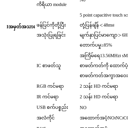
ကိရိယာ module
5 point capacitive touch sc
ဖန်ပြင်ကိုတို့ပြီး
တုံ့ပြန်ချိန်
＜
48ms၊
I
အမှတ်အသား
အသုံးပြုရခြင်း
မျက်နှာပြင်မာကျော
＞
6H
တောက်ပမှု≥85%
အကြိမ်ရေ
13.56MHz၊ s
M
IC စာဖတ်သူ
စာဖတ်ကတ်ကို ထောက်ပံ
စာဖတ်ကတ်အကွာအဝေး: 
RGB ကင်မရာ
2 သန်း HD ကင်မရာ
IR ကင်မရာ
2 သန်း HD ကင်မရာ
USB စက်ပစ္စည်း
NO
အလံကိုင်
အထောက်အပံ့
NO၊NC၊