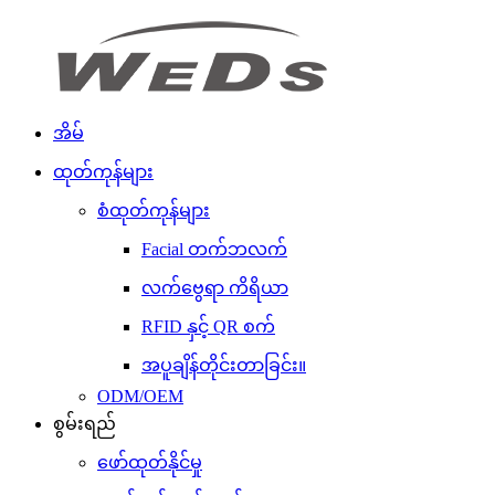
အိမ်
ထုတ်ကုန်များ
စံထုတ်ကုန်များ
Facial တက်ဘလက်
လက်ဗွေရာ ကိရိယာ
RFID နှင့် QR စက်
အပူချိန်တိုင်းတာခြင်း။
ODM/OEM
စွမ်းရည်
ဖော်ထုတ်နိုင်မှု