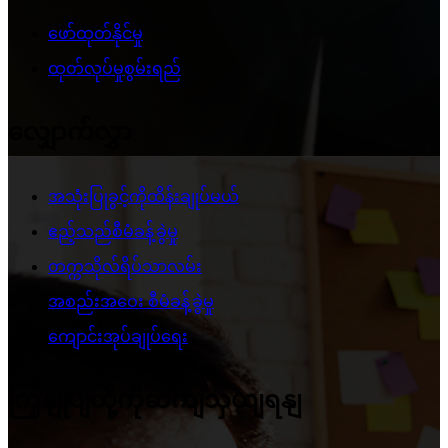
ဖော်ထုတ်နိုင်မှု
ထုတ်လုပ်မှုစွမ်းရည်
လျှောက်လွှာ
အသုံးပြုခွင့်ကိုထိန်းချုပ်မယ်
ဧည့်သည်စီမံခန့်ခွဲမှု
တက္ကသိုလ်ရိပ်သာလမ်း
အစည်းအဝေး စီမံခန့်ခွဲမှု
ကျောင်းအုပ်ချုပ်ရေး
ကြှနျုပျတို့ကိုဆကျသှယျရနျ