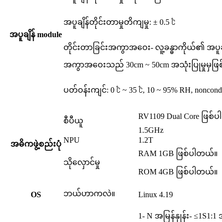
အပူချိန်တိုင်းတာမှုတိကျမှု: ± 0.5 ℃
အပူချိန် module
တိုင်းတာခြင်းအကွာအဝေး- လူ့ခန္ဓာကိုယ်၏ အပူချိ
အကွာအဝေးသည် 30cm ~ 50cm အသုံးပြုမှုမှဖြ
ပတ်ဝန်းကျင်: 0 ℃ ~ 35 ℃, 10 ~ 95% RH, noncond
RV1109 Dual Core ဖြစ်
စီပီယူ
1.5GHz
NPU
1.2T
အဓိကဖွဲ့စည်းပုံ
RAM 1GB ဖြစ်ပါတယ်။
သိုလှောင်မှု
ROM 4GB ဖြစ်ပါတယ်။
ဘယ်ဟာကလဲ။
O
S
Linux 4.19
1- N အမြန်နှုန်း- ≤1S1:1 အ