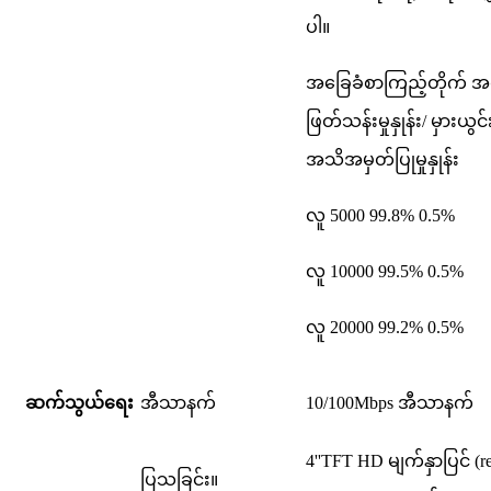
ပါ။
အခြေခံစာကြည့်တိုက် အ
ဖြတ်သန်းမှုနှုန်း/ မှားယွ
အသိအမှတ်ပြုမှုနှုန်း
လူ 5000 99.8% 0.5%
လူ 10000 99.5% 0.5%
လူ 20000 99.2% 0.5%
ဆက်သွယ်ရေး
အီသာနက်
10/100Mbps အီသာနက်
4''
TFT H
D မျက်နှာပြင် (r
ပြသခြင်း။