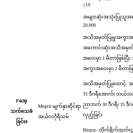
≤1S
အများဆုံးအသုံးပြုသူ
20,000
အသိအမှတ်ပြုမှုအကွာအ
အကောင်းဆုံးအသိအမှတ
အဝေးမှာ 1 မီတာဖြစ်ပြီး 
အကွာအဝေးမှာ 2 မီတာဖ
အသိအမှတ်ပြုထောင့်- အပေ
35 ဒီဂရီအောက်၊ ဘယ်ဘက်
F
အေ့
ညာဘက် 30 ဒီဂရီ၊ 35 ဒီ
Megvii မျက်နှာဆိုင်ရာ
သက်သေခံ
လှည့်ခြင်း
အယ်လဂိုရီသမ်
ခြင်း။
Biopsy- တိုက်ရိုက်ထုတ်လွှင့်မ