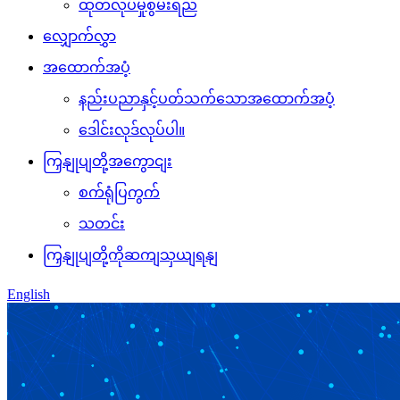
ထုတ်လုပ်မှုစွမ်းရည်
လျှောက်လွှာ
အထောက်အပံ့
နည်းပညာနှင့်ပတ်သက်သောအထောက်အပံ့
ဒေါင်းလုဒ်လုပ်ပါ။
ကြှနျုပျတို့အကွောငျး
စက်ရုံပြကွက်
သတင်း
ကြှနျုပျတို့ကိုဆကျသှယျရနျ
English