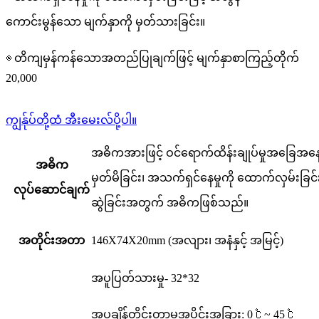
ကောင်းမွန်သော မျက်နှာကို မှတ်သားခြင်း။
◉ တိကျမှန်ကန်သောအတည်ပြုချက်ဖြင့် မျက်နှာစာကြည့်တိုက်
20,000
ကျွန်ုပ်တို့ထံ အီးမေးလ်ပို့ပါ။
အဓိကအားဖြင့် ဝင်ရောက်ထိန်းချုပ်မှုအခြေအနေမ
အဓိက
မှတ်မိခြင်း၊ အသက်ရှင်နေမှုကို ထောက်လှမ်းခြင
လုပ်ဆောင်ချက်
ဆွဲခြင်းအတွက် အဓိကဖြစ်သည်။
အတိုင်းအတာ
146X74X20mm (အလျား၊ အနံနှင့် အမြင့်)
အပူပြတ်သားမှု- 32*32
အပူချိန်တိုင်းတာမှုအပိုင်းအခြား: 0 ℃ ~ 45 ℃