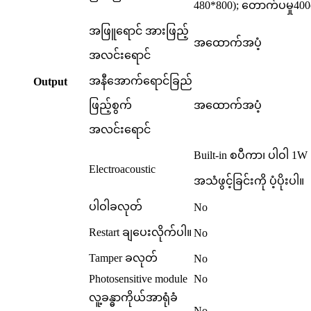
480*800); တောက်ပမှု
40
အဖြူရောင် အားဖြည့်
အထောက်အပံ့
အလင်းရောင်
အနီအောက်ရောင်ခြည်
O
utput
ဖြည့်စွက်
အထောက်အပံ့
အလင်းရောင်
Built-in စပီကာ၊ ပါဝါ 1W
Electroacoustic
အသံဖွင့်ခြင်းကို ပံ့ပိုးပါ။
ပါဝါခလုတ်
No
Restart ချပေးလိုက်ပါ။
No
Tamper ခလုတ်
No
Photosensitive module
No
လူ့ခန္ဓာကိုယ်အာရုံခံ
No