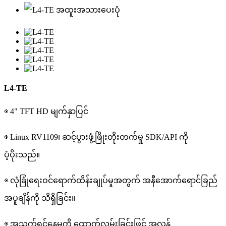
L4-TE
◉ 4" TFT HD မျက်နှာပြင်
◉ Linux RV1109၊ ဆင့်ပွားဖွံ့ဖြိုးတိုးတက်မှု SDK/API ကို
ပံ့ပိုးသည်။
◉ လုံခြုံရေးဝင်ရောက်ထိန်းချုပ်မှုအတွက် အနီအောက်ရောင်ခြည်
အပူချိန်ကို သိရှိခြင်း။
◉ အသက်ရှင်နေမှုကို ထောက်လှမ်းခြင်းဖြင့် အလွန်