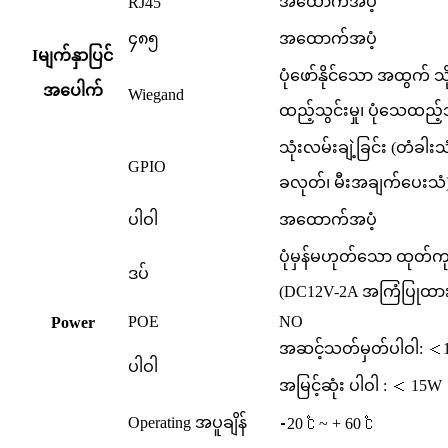
အထောက်အပံ့
RJ45
၄၈၅
အထောက်အပံ့
I
မျက်နှာပြင်
ပုံဖော်နိုင်သော အထွက် သ
အပေါက်
Wiegand
ထည့်သွင်းမှု၊ ပုံသေထည့်သွ
သုံးလမ်းချဲ့ခြင်း (တံခါး
GPIO
ခလုတ်၊ မီးအချက်ပေးသံ
ပါဝါ
အထောက်အပံ့
ပုံမှန်မဟုတ်သော ထုတ်ကု
ဒပ်
(DC12V-2A အကြံပြုထာ
POE
NO
P
ower
အဆင့်သတ်မှတ်ပါဝါ: ＜
ပါဝါ
အမြင့်ဆုံး ပါဝါ : ＜ 15W
Operating အပူချိန်
⁃20 ℃ ~ + 60 ℃