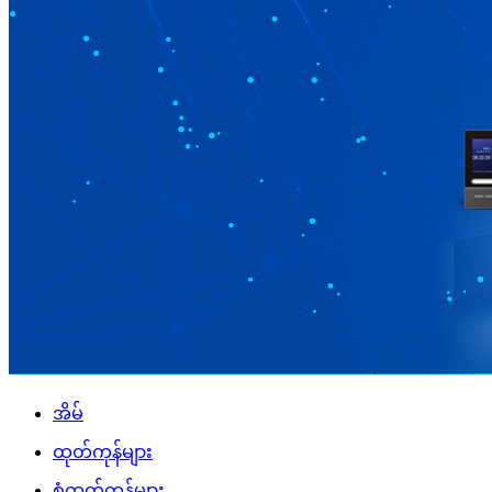
အိမ်
ထုတ်ကုန်များ
စံထုတ်ကုန်များ