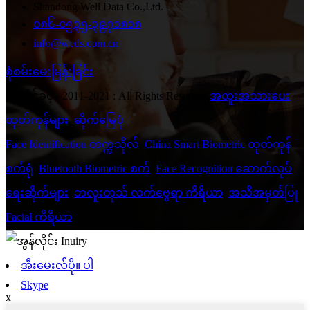
Shandong Well Data Co.,Ltd.
၀၈၆-၀၅၃၅-၃၉၇၁၈၁၈
info@weds.com.cn
စုံစမ်းမေးမြန်းခြင်း
© မူပိုင်ခွင့် - 2011-2021 : All Rights Reserved.
အထူးအသားပေး
ထုတ်ကုန်များ
,
ဆိုက်မြေပုံ
Face Identification တက္ကသိုလ်
,
China Smart Biometric ထုတ်ကုန်
စက်ရုံ
,
Bluetooth Biometric စက်
,
Face Recognition ဆောက်လုပ်
ရေးဆိုက်များ
,
ဘလူးတုသ် လက်ဗွေရာ ကိရိယာ
,
အသိအမှတ်ပြု
Facial ကိရိယာ
,
အီးမေးလ်ပို။ ပါ
Skype
x