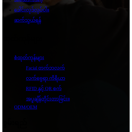
ဒေါင်းလုဒ်လုပ်ပါ။
ဆက်သွယ်ရန်
ထုတ်ကုန်များ
စံထုတ်ကုန်များ
Facial တက်ဘလက်
လက်ဗွေရာ ကိရိယာ
RFID နှင့် QR စက်
အပူချိန်တိုင်းတာခြင်း။
ODM/OEM
စွမ်းရည်