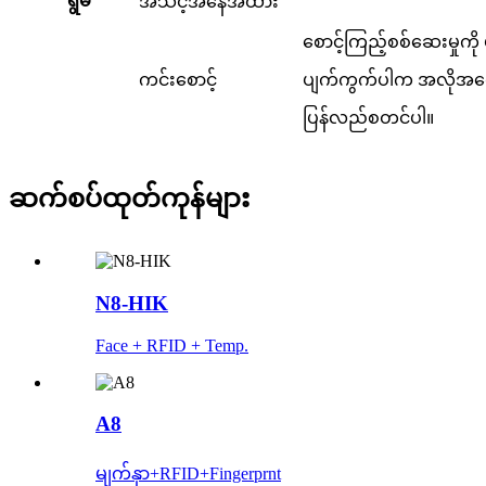
ရွမ်
အသင့်အနေအထား
စောင့်ကြည့်စစ်ဆေးမှုကို ပံ
ကင်းစောင့်
ပျက်ကွက်ပါက အလိုအလ
ပြန်လည်စတင်ပါ။
ဆက်စပ်ထုတ်ကုန်များ
N8-HIK
Face + RFID + Temp.
A8
မျက်နှာ+RFID+Fingerprnt